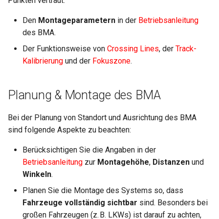
Punkten vertraut:
i
2024.4
Den
Montageparametern
in der
Betriebsanleitung
t
des BMA.
2024.3
i
Der Funktionsweise von
Crossing Lines
, der
Track-
a
Kalibrierung
und der
Fokuszone
.
l
Planung & Montage des BMA
i
s
Bei der Planung von Standort und Ausrichtung des BMA
sind folgende Aspekte zu beachten:
i
e
Berücksichtigen Sie die Angaben in der
Betriebsanleitung
zur
Montagehöhe
,
Distanzen
und
r
Winkeln
.
t
Planen Sie die Montage des Systems so, dass
Fahrzeuge vollständig sichtbar
sind. Besonders bei
großen Fahrzeugen (z. B. LKWs) ist darauf zu achten,