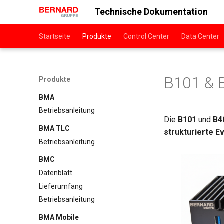
Technische Dokumentation
Startseite
Produkte
Control Center
Data Center
B101 & 
Produkte
BMA
Betriebsanleitung
Die
B101
und
B4
BMA TLC
strukturierte E
Betriebsanleitung
BMC
Datenblatt
Lieferumfang
Betriebsanleitung
BMA Mobile