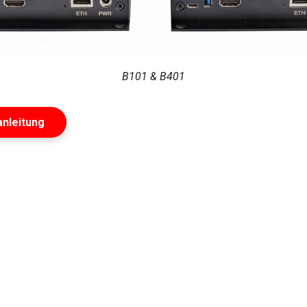
B101 & B401
anleitung