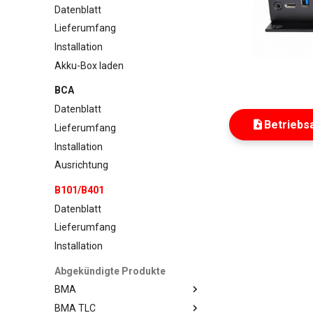
Datenblatt
Lieferumfang
Installation
Akku-Box laden
BCA
Datenblatt
Betriebs
Lieferumfang
Installation
Ausrichtung
B101/B401
Datenblatt
Lieferumfang
Installation
Abgekündigte Produkte
BMA
BMA TLC
Datenblatt