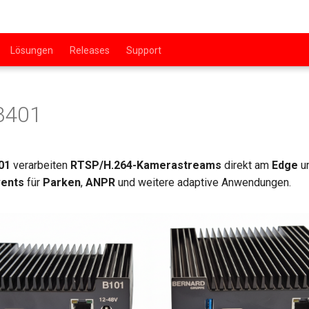
Lösungen
Releases
Support
B401
01
verarbeiten
RTSP/H.264-Kamerastreams
direkt am
Edge
un
vents
für
Parken
,
ANPR
und weitere adaptive Anwendungen.