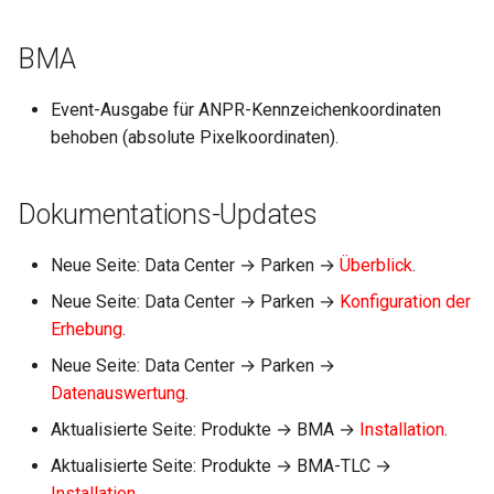
i
BMA
t
i
Event-Ausgabe für ANPR-Kennzeichenkoordinaten
a
behoben (absolute Pixelkoordinaten).
l
Dokumentations-Updates
i
s
Neue Seite: Data Center → Parken →
Überblick
.
i
Neue Seite: Data Center → Parken →
Konfiguration der
Erhebung
.
e
Neue Seite: Data Center → Parken →
r
Datenauswertung
.
t
Aktualisierte Seite: Produkte → BMA →
Installation
.
Aktualisierte Seite: Produkte → BMA-TLC →
Installation
.