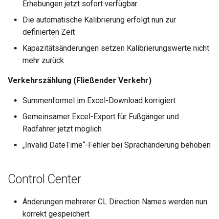
Erhebungen jetzt sofort verfügbar
i
Die automatische Kalibrierung erfolgt nun zur
t
definierten Zeit
i
Kapazitätsänderungen setzen Kalibrierungswerte nicht
a
mehr zurück
l
Verkehrszählung (Fließender Verkehr)
i
Summenformel im Excel-Download korrigiert
s
Gemeinsamer Excel-Export für Fußgänger und
Radfahrer jetzt möglich
i
„Invalid DateTime“-Fehler bei Sprachänderung behoben
e
r
Control Center
t
Änderungen mehrerer CL Direction Names werden nun
korrekt gespeichert